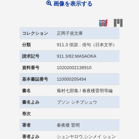
画像を表示する
コレクション
正岡子規文庫
分類
911.3 俳諧．俳句（日本文学）
請求記号
911.3/82:MASAOKA
資料番号
10202002138910
基本書誌番号
110000205494
書名
蕪村七部集 / 春夜楼晋明等編
書名よみ
ブソン シチブシュウ
巻次
著者
春夜楼 晋明
著者よみ
シュンヤロウ,シンメイ シュン