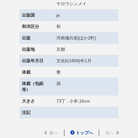
ヤロウシンメイ
出版国
ja
和洋区分
和
出版
河南儀兵衛[ほか2軒]
出版地
京都
出版年月日
文化6(1809)年1月
体裁
整
体裁（包紙
袋
等）
大きさ
73丁 ; 小本;16cm
注記
前へ
トップへ
次へ