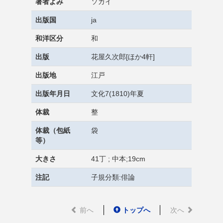
著者よみ
ソガイ
出版国
ja
和洋区分
和
出版
花屋久次郎[ほか4軒]
出版地
江戸
出版年月日
文化7(1810)年夏
体裁
整
体裁（包紙
袋
等）
大きさ
41丁 ; 中本;19cm
注記
子規分類:俳論
前へ
トップへ
次へ