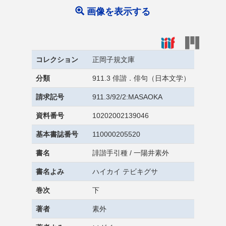
画像を表示する
コレクション
正岡子規文庫
分類
911.3 俳諧．俳句（日本文学）
請求記号
911.3/92/2:MASAOKA
資料番号
10202002139046
基本書誌番号
110000205520
書名
誹諧手引種 / 一陽井素外
書名よみ
ハイカイ テビキグサ
巻次
下
著者
素外