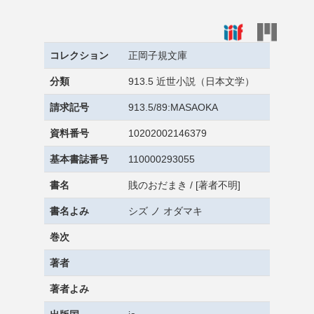
コレクション
正岡子規文庫
分類
913.5 近世小説（日本文学）
請求記号
913.5/89:MASAOKA
資料番号
10202002146379
基本書誌番号
110000293055
書名
賎のおだまき / [著者不明]
書名よみ
シズ ノ オダマキ
巻次
著者
著者よみ