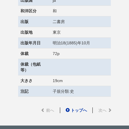
出版国
ja
和洋区分
和
出版
二書房
出版地
東京
出版年月日
明治18(1885)年10月
体裁
72p
体裁（包紙
等）
大きさ
19cm
注記
子規分類:史
前へ
トップへ
次へ