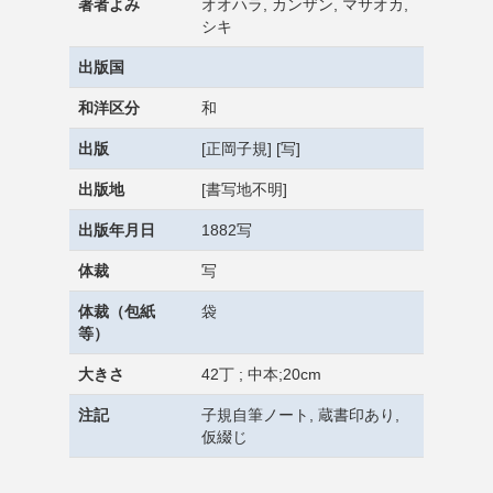
著者よみ
オオハラ, カンザン, マサオカ,
シキ
出版国
和洋区分
和
出版
[正岡子規] [写]
出版地
[書写地不明]
出版年月日
1882写
体裁
写
体裁（包紙
袋
等）
大きさ
42丁 ; 中本;20cm
注記
子規自筆ノート, 蔵書印あり,
仮綴じ