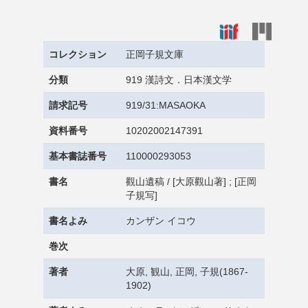
コレクション
正岡子規文庫
分類
919 漢詩文．日本漢文学
請求記号
919/31:MASAOKA
資料番号
10202002147391
基本書誌番号
110000293053
書名
觀山遺稿 / [大原觀山著] ; [正岡
子規写]
書名よみ
カンザン イコウ
巻次
著者
大原, 観山, 正岡, 子規(1867-
1902)