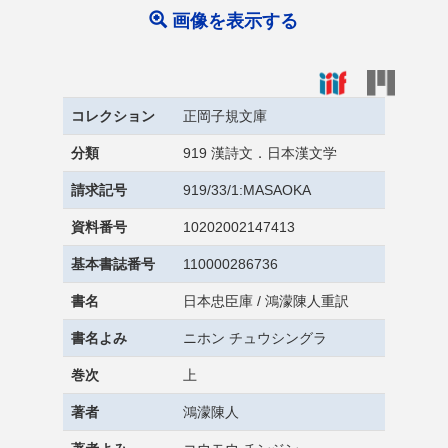
画像を表示する
コレクション
正岡子規文庫
分類
919 漢詩文．日本漢文学
請求記号
919/33/1:MASAOKA
資料番号
10202002147413
基本書誌番号
110000286736
書名
日本忠臣庫 / 鴻濛陳人重訳
書名よみ
ニホン チュウシングラ
巻次
上
著者
鴻濛陳人