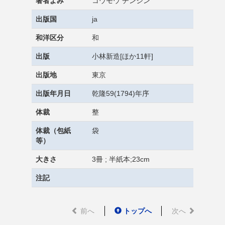
著者よみ
コウモウ チンジン
出版国
ja
和洋区分
和
出版
小林新造[ほか11軒]
出版地
東京
出版年月日
乾隆59(1794)年序
体裁
整
体裁（包紙
袋
等）
大きさ
3冊 ; 半紙本;23cm
注記
前へ
トップへ
次へ