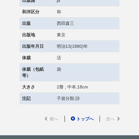
出版国
ja
和洋区分
和
出版
西田森三
出版地
東京
出版年月日
明治13(1880)年
体裁
活
体裁（包紙
袋
等）
大きさ
2冊 ; 中本;18cm
注記
子規分類:詩
前へ
トップへ
次へ