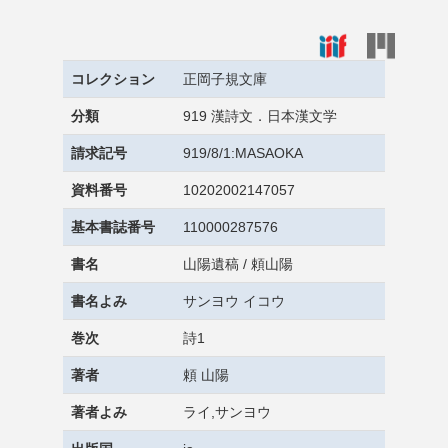
コレクション
正岡子規文庫
分類
919 漢詩文．日本漢文学
請求記号
919/8/1:MASAOKA
資料番号
10202002147057
基本書誌番号
110000287576
書名
山陽遺稿 / 頼山陽
書名よみ
サンヨウ イコウ
巻次
詩1
著者
頼 山陽
著者よみ
ライ,サンヨウ