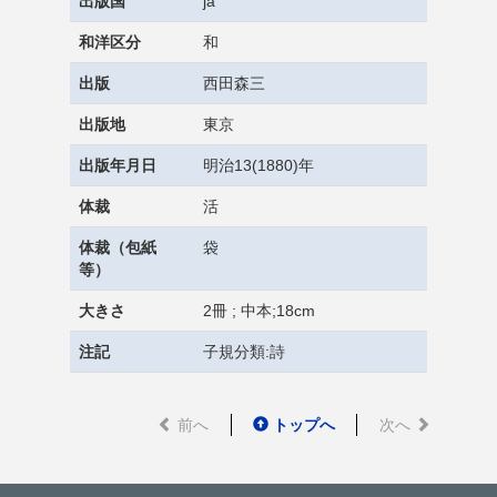
出版国
ja
和洋区分
和
出版
西田森三
出版地
東京
出版年月日
明治13(1880)年
体裁
活
体裁（包紙
袋
等）
大きさ
2冊 ; 中本;18cm
注記
子規分類:詩
前へ
トップへ
次へ