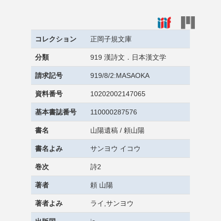
コレクション
正岡子規文庫
分類
919 漢詩文．日本漢文学
請求記号
919/8/2:MASAOKA
資料番号
10202002147065
基本書誌番号
110000287576
書名
山陽遺稿 / 頼山陽
書名よみ
サンヨウ イコウ
巻次
詩2
著者
頼 山陽
著者よみ
ライ,サンヨウ