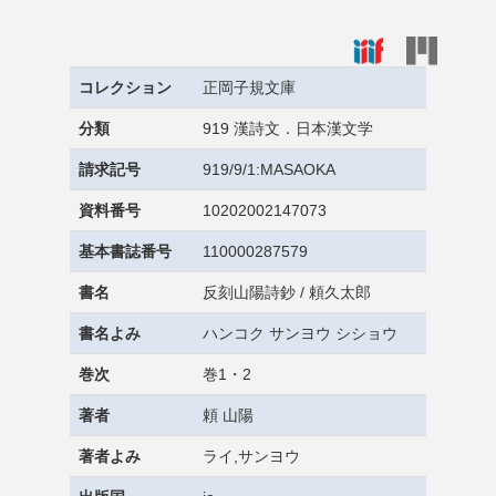
コレクション
正岡子規文庫
分類
919 漢詩文．日本漢文学
請求記号
919/9/1:MASAOKA
資料番号
10202002147073
基本書誌番号
110000287579
書名
反刻山陽詩鈔 / 頼久太郎
書名よみ
ハンコク サンヨウ シショウ
巻次
巻1・2
著者
頼 山陽
著者よみ
ライ,サンヨウ