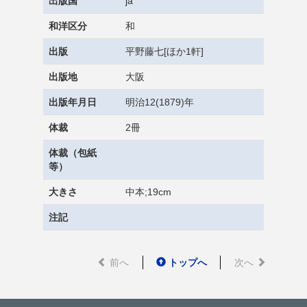
出版国
ja
和洋区分
和
出版
平野藤七[ほか1軒]
出版地
大阪
出版年月日
明治12(1879)年
体裁
2冊
体裁（包紙
等）
大きさ
中本;19cm
注記
前へ
トップへ
次へ