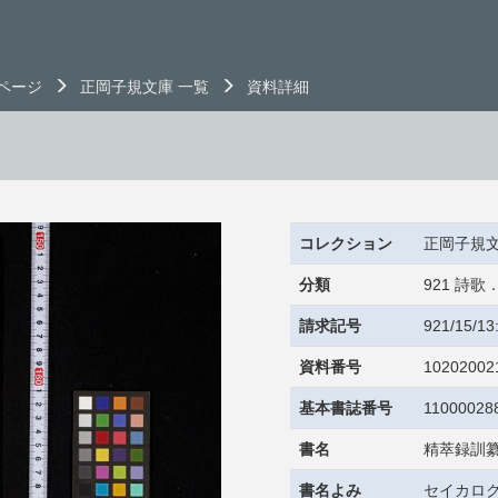
ページ
正岡子規文庫 一覧
資料詳細
コレクション
正岡子規
分類
921 詩
請求記号
921/15/1
資料番号
10202002
基本書誌番号
11000028
書名
精萃録訓纂
書名よみ
セイカロク