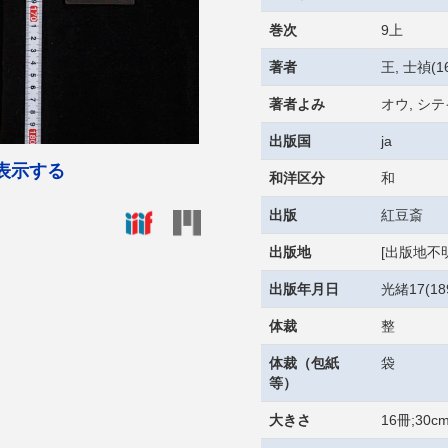
巻次
9上
著者
王, 士禎(16
著者よみ
オウ, シテ
出版国
ja
表示する
和洋区分
和
出版
紅豆斎
出版地
[出版地不明
出版年月日
光緒17(18
体裁
整
体裁（包紙
袋
等）
大きさ
16冊;30c