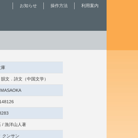
お知らせ
操作方法
利用案内
文庫
歌．韻文．詩文（中国文学）
3:MASAOKA
148126
8283
 / 漁洋山人著
 クンサン