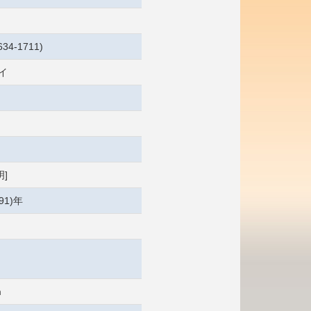
34-1711)
イ
]
91)年
m