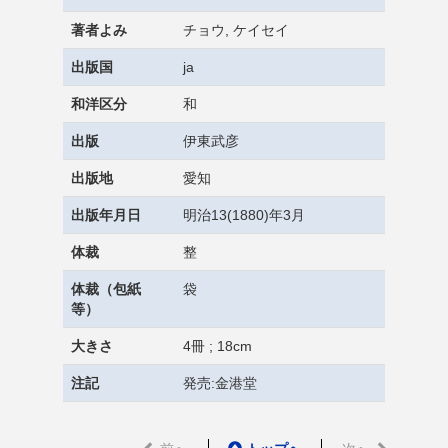
著者よみ
チョウ, ケイセイ
出版国
ja
和洋区分
和
出版
伊東武彦
出版地
愛知
出版年月日
明治13(1880)年3月
体裁
整
体裁（包紙
袋
等）
大きさ
4冊 ; 18cm
注記
発売:金港堂