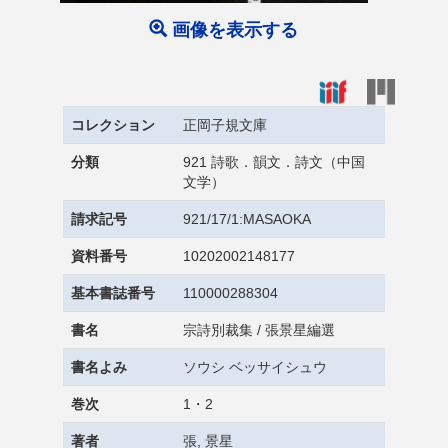
画像を表示する
コレクション
正岡子規文庫
分類
921 詩歌．韻文．詩文（中国
文学）
請求記号
921/17/1:MASAOKA
資料番号
10202002148177
基本書誌番号
110000288304
書名
宗詩別裁集 / 張景星編選
書名よみ
ソウシ ベッサイシュウ
巻次
1・2
著者
張, 景星