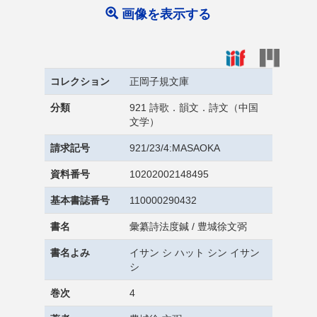
画像を表示する
コレクション
正岡子規文庫
分類
921 詩歌．韻文．詩文（中国
文学）
請求記号
921/23/4:MASAOKA
資料番号
10202002148495
基本書誌番号
110000290432
書名
彙纂詩法度鍼 / 豊城徐文弼
書名よみ
イサン シ ハット シン イサン
シ
巻次
4