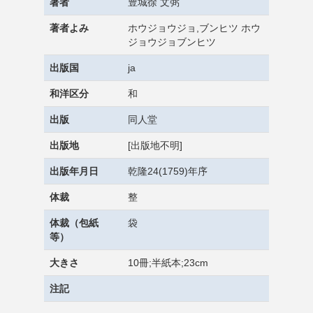
著者
豊城徐 文弼
著者よみ
ホウジョウジョ,ブンヒツ ホウ
ジョウジョブンヒツ
出版国
ja
和洋区分
和
出版
同人堂
出版地
[出版地不明]
出版年月日
乾隆24(1759)年序
体裁
整
体裁（包紙
袋
等）
大きさ
10冊;半紙本;23cm
注記