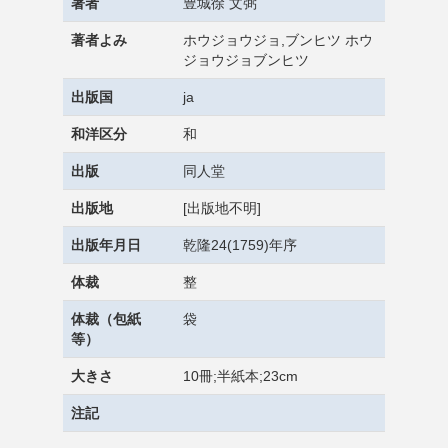
著者
豊城徐 文弼
著者よみ
ホウジョウジョ,ブンヒツ ホウ
ジョウジョブンヒツ
出版国
ja
和洋区分
和
出版
同人堂
出版地
[出版地不明]
出版年月日
乾隆24(1759)年序
体裁
整
体裁（包紙
袋
等）
大きさ
10冊;半紙本;23cm
注記