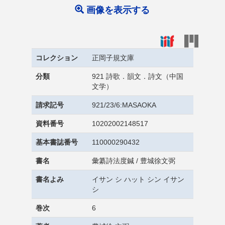
画像を表示する
コレクション
正岡子規文庫
分類
921 詩歌．韻文．詩文（中国
文学）
請求記号
921/23/6:MASAOKA
資料番号
10202002148517
基本書誌番号
110000290432
書名
彙纂詩法度鍼 / 豊城徐文弼
書名よみ
イサン シ ハット シン イサン
シ
巻次
6