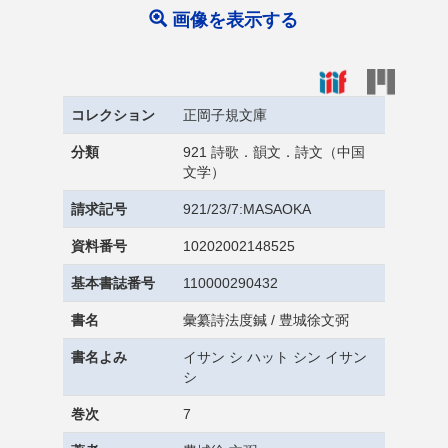
画像を表示する
コレクション
正岡子規文庫
分類
921 詩歌．韻文．詩文（中国
文学）
請求記号
921/23/7:MASAOKA
資料番号
10202002148525
基本書誌番号
110000290432
書名
彙纂詩法度鍼 / 豊城徐文弼
書名よみ
イサン シ ハット シン イサン
シ
巻次
7