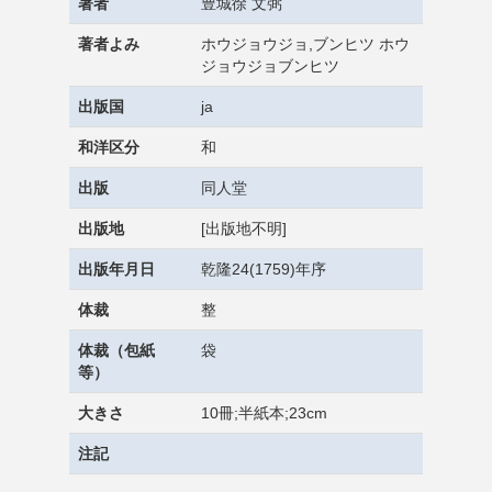
著者
豊城徐 文弼
著者よみ
ホウジョウジョ,ブンヒツ ホウ
ジョウジョブンヒツ
出版国
ja
和洋区分
和
出版
同人堂
出版地
[出版地不明]
出版年月日
乾隆24(1759)年序
体裁
整
体裁（包紙
袋
等）
大きさ
10冊;半紙本;23cm
注記