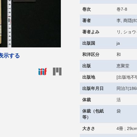
巻次
巻7-8
著者
李, 商隠(81
著者よみ
リ, ショウ
出版国
ja
和洋区分
和
表示する
出版
恵聚堂
出版地
[出版地不明
出版年月日
同治7(18
体裁
活
体裁（包紙
袋
等）
大きさ
4冊 ; 29c