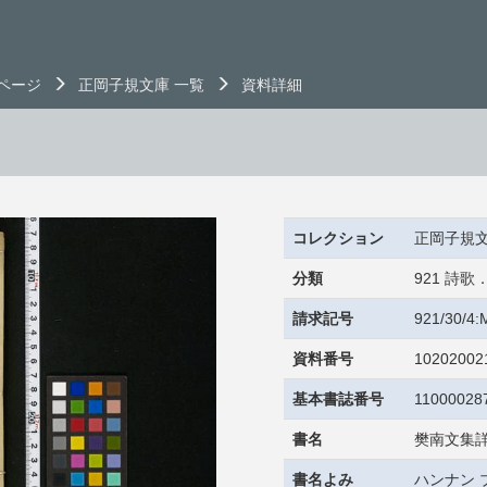
ページ
正岡子規文庫 一覧
資料詳細
コレクション
正岡子規
分類
921 詩
請求記号
921/30/4
資料番号
10202002
基本書誌番号
11000028
書名
樊南文集詳
書名よみ
ハンナン 