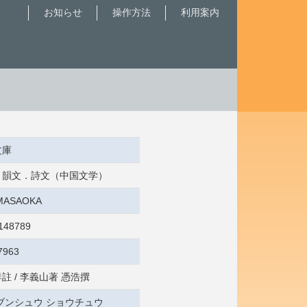
お知らせ
操作方法
利用案内
文庫
歌．韻文．詩文（中国文学）
:MASAOKA
148789
7963
註 / 李義山著 憑浩撰
ブンシュウ ショウチュウ