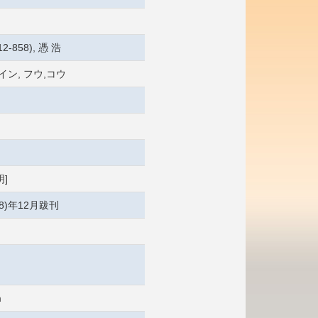
2-858), 憑 浩
イン, フウ,コウ
]
68)年12月跋刊
m