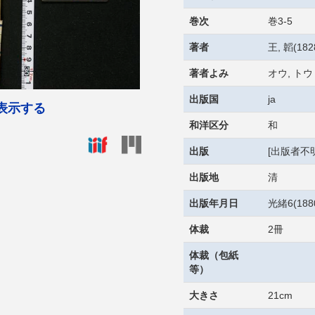
巻次
巻3-5
著者
王, 韜(182
著者よみ
オウ, トウ
出版国
ja
表示する
和洋区分
和
出版
[出版者不明
出版地
清
出版年月日
光緒6(18
体裁
2冊
体裁（包紙
等）
大きさ
21cm