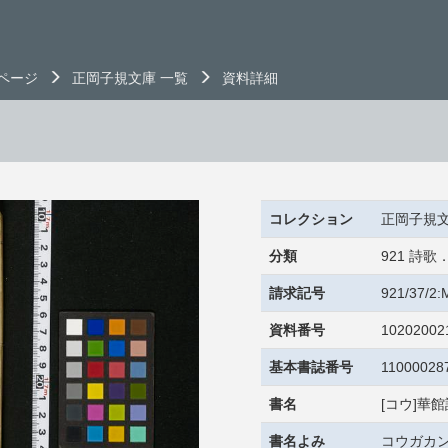
ページ
正岡子規文庫 一覧
資料詳細
コレクション
正岡子規
分類
921 詩
請求記号
921/37/2
資料番号
10202002
基本書誌番号
11000028
書名
[コウ]華館
書名よみ
コウガカン