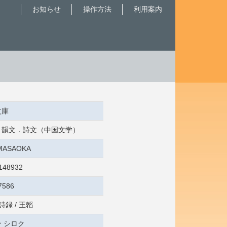
お知らせ
操作方法
利用案内
文庫
歌．韻文．詩文（中国文学）
:MASAOKA
148932
7586
詩録 / 王韜
 シロク