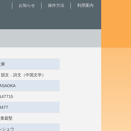
お知らせ
操作方法
利用案内
文庫
歌．韻文．詩文（中国文学）
MASAOKA
147715
8477
 黄庭堅
シシュウ