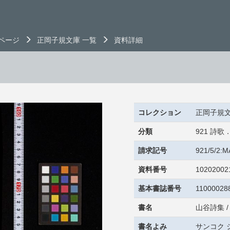
ページ
正岡子規文庫 一覧
資料詳細
コレクション
正岡子規
分類
921 詩
請求記号
921/5/2:
資料番号
10202002
基本書誌番号
11000028
書名
山谷詩集 /
書名よみ
サンコク 