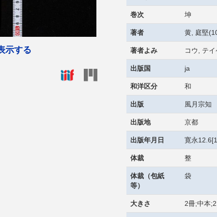
巻次
坤
著者
黄, 庭堅(10
表示する
著者よみ
コウ, テ
出版国
ja
和洋区分
和
出版
風月宗知
出版地
京都
出版年月日
寛永12.6[1
体裁
整
体裁（包紙
袋
等）
大きさ
2冊;中本;2