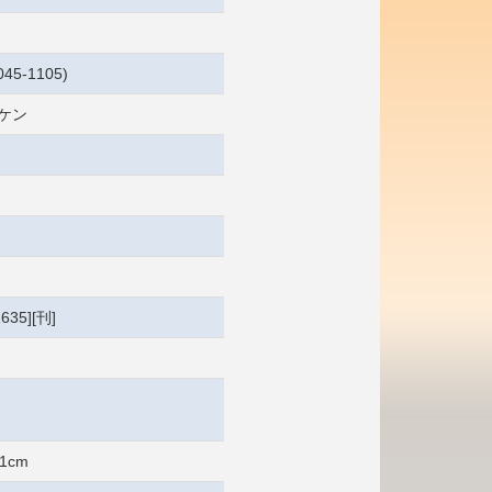
45-1105)
イケン
635][刊]
1cm