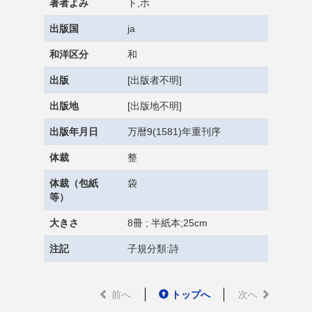
著者よみ
ト,ホ
出版国
ja
和洋区分
和
出版
[出版者不明]
出版地
[出版地不明]
出版年月日
万暦9(1581)年重刊序
体裁
整
体裁（包紙
袋
等）
大きさ
8冊 ; 半紙本;25cm
注記
子規分類:詩
前へ
トップへ
次へ