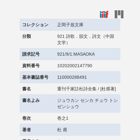
コレクション
正岡子規文庫
分類
921 詩歌．韻文．詩文（中国
文学）
請求記号
921/9/1:MASAOKA
資料番号
10202002147790
基本書誌番号
110000288491
書名
重刊千家註杜詩全集 / [杜甫著]
書名よみ
ジュウカン センカ チュウ トシ
ゼンシュウ
巻次
巻之1
著者
杜 甫