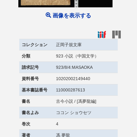
画像を表示する
コレクション
正岡子規文庫
分類
923 小説（中国文学）
請求記号
923/8/4:MASAOKA
資料番号
10202002149440
基本書誌番号
110000287613
書名
古今小説 / [馮夢龍編]
書名よみ
ココン ショウセツ
巻次
4
著者
馮 夢龍