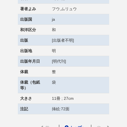
著者よみ
フウ,ムリュウ
出版国
ja
和洋区分
和
出版
[出版者不明]
出版地
明
出版年月日
[明代刊]
体裁
整
体裁（包紙
袋
等）
大きさ
11冊 ; 27cm
注記
挿絵:72面