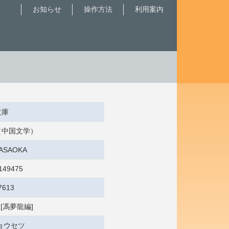
お知らせ
操作方法
利用案内
文庫
説（中国文学）
MASAOKA
149475
7613
 [馮夢龍編]
ョウセツ