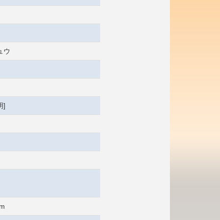
ュウ
]
cm