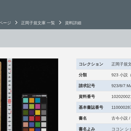
ページ
正岡子規文庫 一覧
資料詳細
コレクション
正岡子規
分類
923 小
請求記号
923/8/7:
資料番号
10202002
基本書誌番号
11000028
書名
古今小説 /
書名よみ
ココン シ