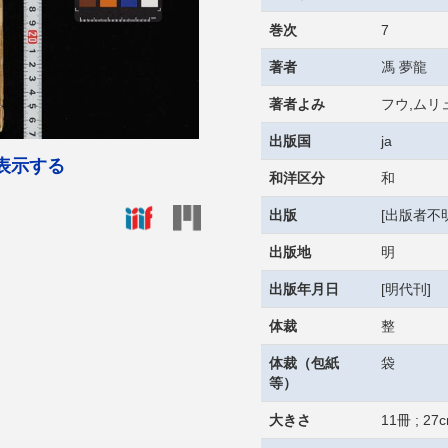
巻次
7
著者
馮 夢龍
著者よみ
フウ,ムリ
出版国
ja
表示する
和洋区分
和
出版
[出版者不明
出版地
明
出版年月日
[明代刊]
体裁
整
体裁（包紙
袋
等）
大きさ
11冊 ; 27