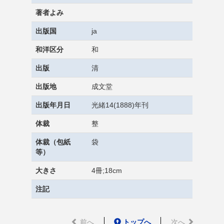
著者よみ
出版国
ja
和洋区分
和
出版
清
出版地
成文堂
出版年月日
光緒14(1888)年刊
体裁
整
体裁（包紙
袋
等）
大きさ
4冊;18cm
注記
前へ
トップへ
次へ