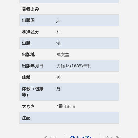
著者よみ
出版国
ja
和洋区分
和
出版
清
出版地
成文堂
出版年月日
光緒14(1888)年刊
体裁
整
体裁（包紙
袋
等）
大きさ
4冊;18cm
注記
前へ
トップへ
次へ