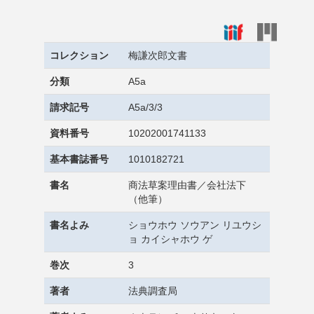
コレクション
梅謙次郎文書
分類
A5a
請求記号
A5a/3/3
資料番号
10202001741133
基本書誌番号
1010182721
書名
商法草案理由書／会社法下
（他筆）
書名よみ
ショウホウ ソウアン リユウシ
ョ カイシャホウ ゲ
巻次
3
著者
法典調査局