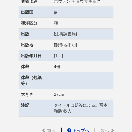
著者よみ
ホウテン チョウサキョク
出版国
ja
和洋区分
和
出版
[法典調査局]
出版地
[製作地不明]
出版年月日
[1---]
体裁
4冊
体裁（包紙
等）
大きさ
27cm
注記
タイトルは題簽による。写本
和装 帙入
前へ
トップへ
次へ