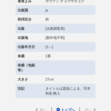
著者よみ
ホウテン チョウサキョク
出版国
ja
和洋区分
和
出版
[法典調査局]
出版地
[製作地不明]
出版年月日
[1---]
体裁
1冊
体裁（包紙
等）
大きさ
27cm
注記
タイトルは題簽による。写本
和装 帙入
前へ
トップへ
次へ