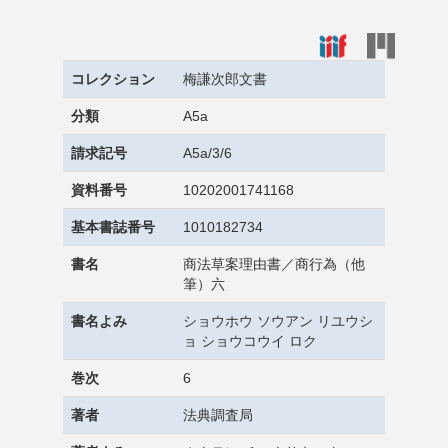
コレクション
梅謙次郎文書
分類
A5a
請求記号
A5a/3/6
資料番号
10202001741168
基本書誌番号
1010182734
書名
商法草案理由書／商行為（他
筆）六
書名よみ
ショウホウ ソウアン リユウシ
ョ ショウコウイ ロク
巻次
6
著者
法典調査局