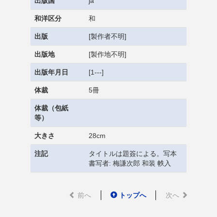
出版国
ja
和洋区分
和
出版
[製作者不明]
出版地
[製作地不明]
出版年月日
[1---]
体裁
5冊
体裁（包紙
等）
大きさ
28cm
注記
タイトルは題簽による。写本
書写者: 梅謙次郎 和装 帙入
前へ
トップへ
次へ