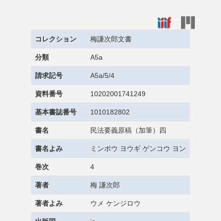
コレクション
梅謙次郎文書
分類
A5a
請求記号
A5a/5/4
資料番号
10202001741249
基本書誌番号
1010182802
書名
民法要義原稿（加筆）四
書名よみ
ミンポウ ヨウギ ゲンコウ ヨン
巻次
4
著者
梅 謙次郎
著者よみ
ウメ ケンジロウ