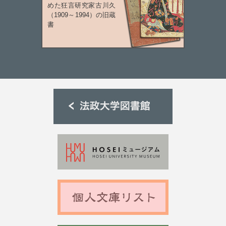
めた狂言研究家古川久
（1909～1994）の旧蔵
書