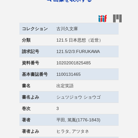
コレクション
古川久文庫
分類
121.5 日本思想（近世）
請求記号
121.5/2/3:FURUKAWA
資料番号
10202001825485
基本書誌番号
1100131465
書名
出定笑語
書名よみ
シュツジョウ ショウゴ
巻次
3
著者
平田, 篤胤(1776-1843)
著者よみ
ヒラタ, アツタネ