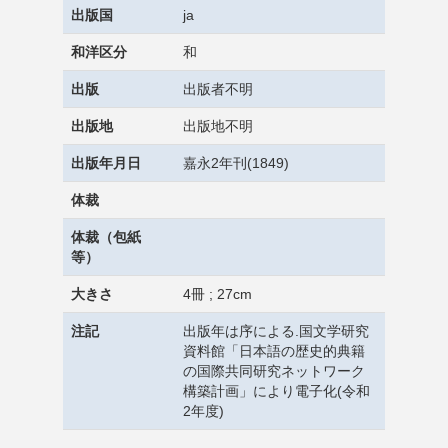
出版国
ja
和洋区分
和
出版
出版者不明
出版地
出版地不明
出版年月日
嘉永2年刊(1849)
体裁
体裁（包紙
等）
大きさ
4冊 ; 27cm
注記
出版年は序による.国文学研究
資料館「日本語の歴史的典籍
の国際共同研究ネットワーク
構築計画」により電子化(令和
2年度)