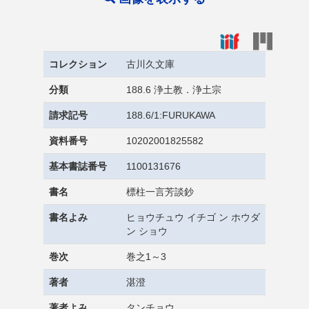
コレクション
古川久文庫
分類
188.6 浄土教．浄土宗
請求記号
188.6/1:FURUKAWA
資料番号
10202001825582
基本書誌番号
1100131676
書名
標柱一言芳談鈔
書名よみ
ヒョウチュウ イチゴ ン ホウダ
ン ショウ
巻次
巻之1～3
著者
湛澄
著者よみ
タンチョウ