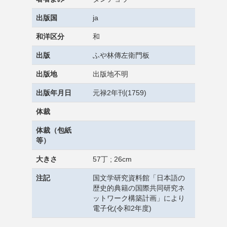
出版国
ja
和洋区分
和
出版
ふや林傳左衛門板
出版地
出版地不明
出版年月日
元禄2年刊(1759)
体裁
体裁（包紙
等）
大きさ
57丁 ; 26cm
注記
国文学研究資料館「日本語の
歴史的典籍の国際共同研究ネ
ットワーク構築計画」により
電子化(令和2年度)