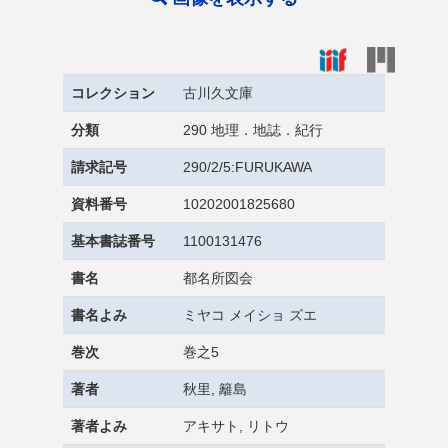
コレクション
古川久文庫
分類
290 地理．地誌．紀行
請求記号
290/2/5:FURUKAWA
資料番号
10202001825680
基本書誌番号
1100131476
書名
都名所図会
書名よみ
ミヤコ メイショ ズエ
巻次
巻之5
著者
秋里, 籬島
著者よみ
アキサト, リトウ