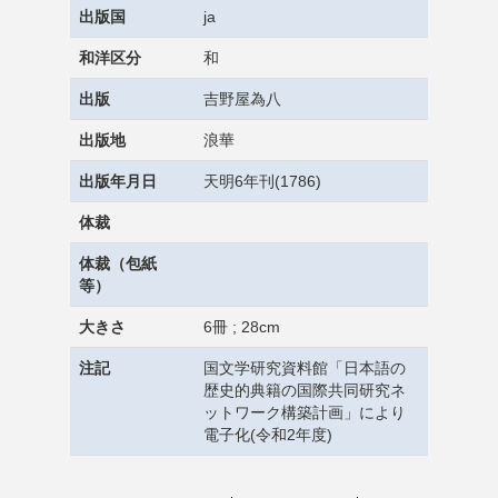
出版国
ja
和洋区分
和
出版
吉野屋為八
出版地
浪華
出版年月日
天明6年刊(1786)
体裁
体裁（包紙
等）
大きさ
6冊 ; 28cm
注記
国文学研究資料館「日本語の
歴史的典籍の国際共同研究ネ
ットワーク構築計画」により
電子化(令和2年度)