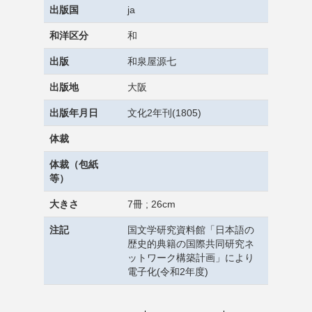
出版国
ja
和洋区分
和
出版
和泉屋源七
出版地
大阪
出版年月日
文化2年刊(1805)
体裁
体裁（包紙
等）
大きさ
7冊 ; 26cm
注記
国文学研究資料館「日本語の
歴史的典籍の国際共同研究ネ
ットワーク構築計画」により
電子化(令和2年度)