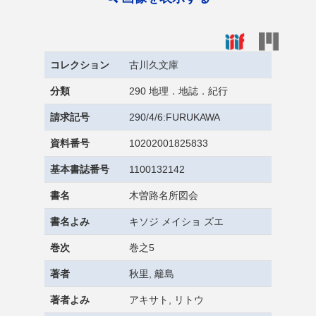
コレクション
古川久文庫
分類
290 地理．地誌．紀行
請求記号
290/4/6:FURUKAWA
資料番号
10202001825833
基本書誌番号
1100132142
書名
木曽路名所図会
書名よみ
キソジ メイショ ズエ
巻次
巻之5
著者
秋里, 籬島
著者よみ
アキサト, リトウ