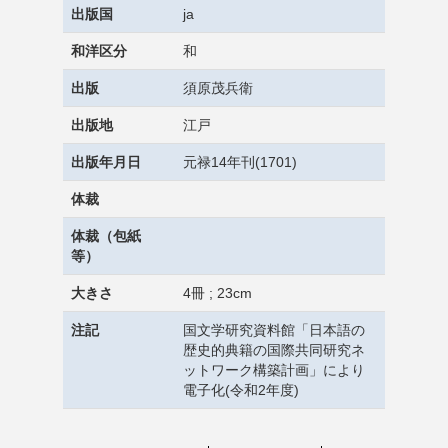
出版国
ja
和洋区分
和
出版
須原茂兵衛
出版地
江戸
出版年月日
元禄14年刊(1701)
体裁
体裁（包紙
等）
大きさ
4冊 ; 23cm
注記
国文学研究資料館「日本語の
歴史的典籍の国際共同研究ネ
ットワーク構築計画」により
電子化(令和2年度)