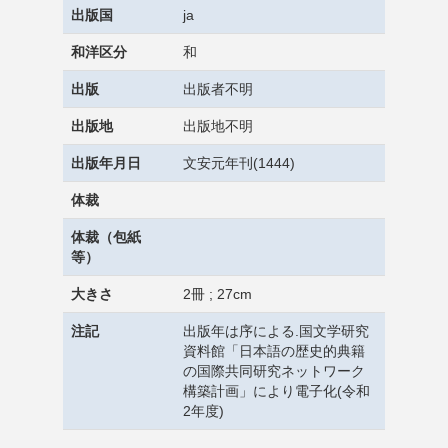
出版国
ja
和洋区分
和
出版
出版者不明
出版地
出版地不明
出版年月日
文安元年刊(1444)
体裁
体裁（包紙
等）
大きさ
2冊 ; 27cm
注記
出版年は序による.国文学研究
資料館「日本語の歴史的典籍
の国際共同研究ネットワーク
構築計画」により電子化(令和
2年度)