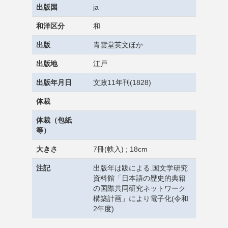
出版国
ja
和洋区分
和
出版
青雲堂英文ほか
出版地
江戸
出版年月日
文政11年刊(1828)
体裁
体裁（包紙
等）
大きさ
7冊(帙入) ; 18cm
注記
出版年は跋による.国文学研究
資料館「日本語の歴史的典籍
の国際共同研究ネットワーク
構築計画」により電子化(令和
2年度)