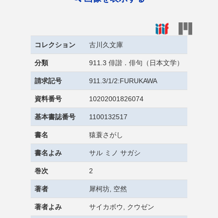
コレクション
古川久文庫
分類
911.3 俳諧．俳句（日本文学）
請求記号
911.3/1/2:FURUKAWA
資料番号
10202001826074
基本書誌番号
1100132517
書名
猿蓑さがし
書名よみ
サル ミノ サガシ
巻次
2
著者
犀柯坊, 空然
著者よみ
サイカボウ, クウゼン