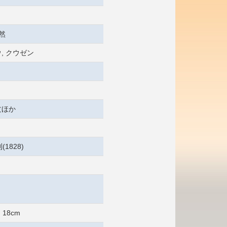
然
, クウゼン
文ほか
1828)
 18cm