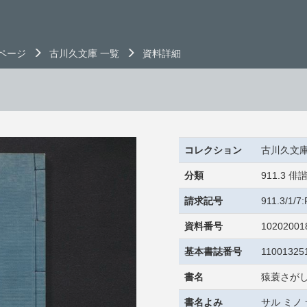
ページ
古川久文庫 一覧
資料詳細
コレクション
古川久文
分類
911.3
請求記号
911.3/1/
資料番号
10202001
基本書誌番号
11001325
書名
猿蓑さが
書名よみ
サル ミノ