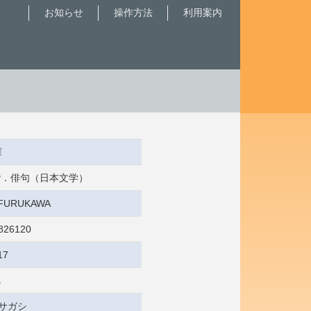
お知らせ
操作方法
利用案内
庫
 俳諧．俳句（日本文学）
7:FURUKAWA
826120
17
し
 サガシ