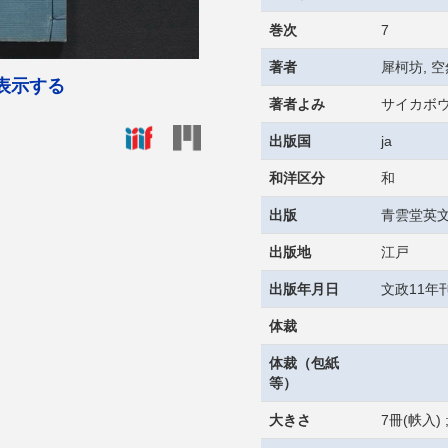
巻次
7
著者
犀柯坊, 空
表示する
著者よみ
サイカボウ
出版国
ja
和洋区分
和
出版
青雲堂英
出版地
江戸
出版年月日
文政11年刊(
体裁
体裁（包紙
等）
大きさ
7冊(帙入) ;