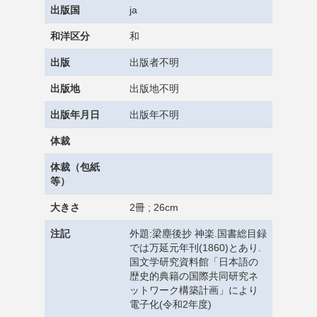
出版国
ja
和洋区分
和
出版
出版者不明
出版地
出版地不明
出版年月日
出版年不明
体裁
体裁（包紙
等）
大きさ
2冊 ; 26cm
注記
外題:梁塵後抄 神楽.国書総目録
では万延元年刊(1860)とあり.
国文学研究資料館「日本語の
歴史的典籍の国際共同研究ネ
ットワーク構築計画」により
電子化(令和2年度)