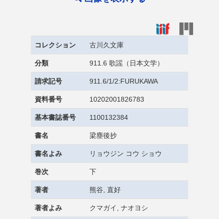
コレクション
古川久文庫
分類
911.6 歌謡（日本文学）
請求記号
911.6/1/2:FURUKAWA
資料番号
10202001826783
基本書誌番号
1100132384
書名
梁塵後抄
書名よみ
リョウジン コウ ショウ
巻次
下
著者
熊谷, 直好
著者よみ
クマガイ, ナオヨシ