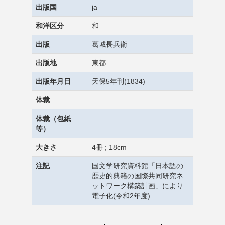
出版国
ja
和洋区分
和
出版
葛城長兵衛
出版地
東都
出版年月日
天保5年刊(1834)
体裁
体裁（包紙
等）
大きさ
4冊 ; 18cm
注記
国文学研究資料館「日本語の
歴史的典籍の国際共同研究ネ
ットワーク構築計画」により
電子化(令和2年度)