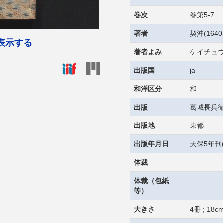
巻次
巻第5-7
著者
契沖(1640-
表示する
著者よみ
ケイチュ
出版国
ja
和洋区分
和
出版
葛城長兵
出版地
東都
出版年月日
天保5年刊(
体裁
体裁（包紙
等）
大きさ
4冊 ; 18c