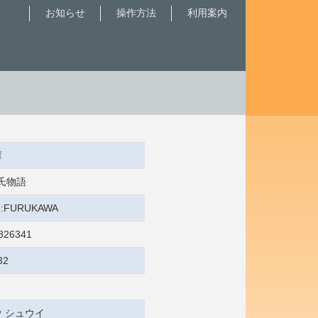
お知らせ
操作方法
利用案内
庫
源氏物語
/3:FURUKAWA
826341
32
 シュウイ