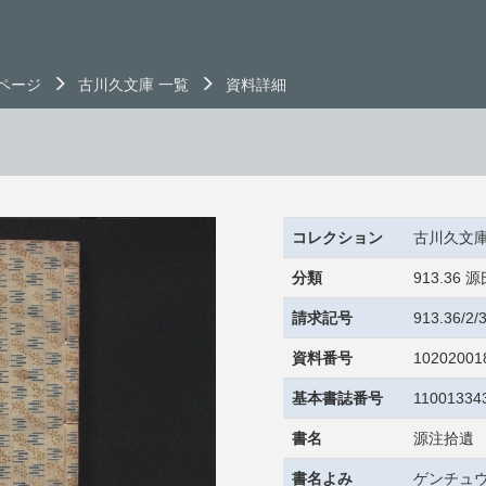
ページ
古川久文庫 一覧
資料詳細
コレクション
古川久文
分類
913.36 
請求記号
913.36/2
資料番号
10202001
基本書誌番号
11001334
書名
源注拾遺
書名よみ
ゲンチュウ