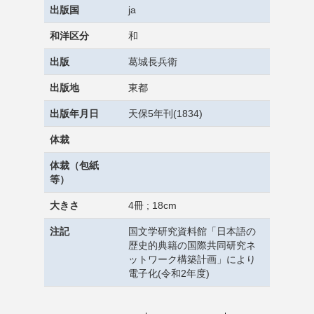
出版国
ja
和洋区分
和
出版
葛城長兵衛
出版地
東都
出版年月日
天保5年刊(1834)
体裁
体裁（包紙
等）
大きさ
4冊 ; 18cm
注記
国文学研究資料館「日本語の
歴史的典籍の国際共同研究ネ
ットワーク構築計画」により
電子化(令和2年度)