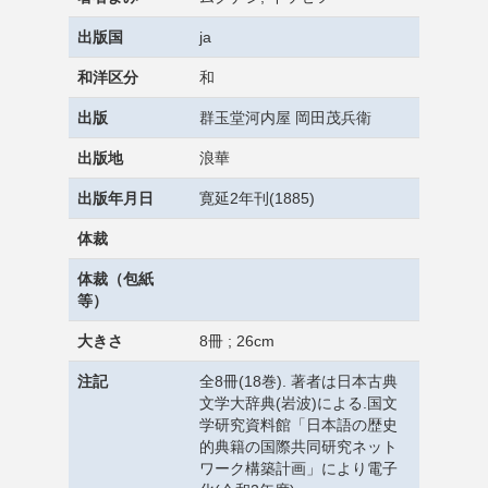
出版国
ja
和洋区分
和
出版
群玉堂河内屋 岡田茂兵衛
出版地
浪華
出版年月日
寛延2年刊(1885)
体裁
体裁（包紙
等）
大きさ
8冊 ; 26cm
注記
全8冊(18巻). 著者は日本古典
文学大辞典(岩波)による.国文
学研究資料館「日本語の歴史
的典籍の国際共同研究ネット
ワーク構築計画」により電子