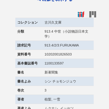
コレクション
古川久文庫
分類
913.4 中世（小説物語日本文
学）
請求記号
913.4/2/3:FURUKAWA
資料番号
10202001826503
基本書誌番号
1100133597
書名
新著聞集
書名よみ
シン チョモンジュウ
巻次
3
著者
椋梨, 一雪
著者よみ
ムクナシ, イッセツ