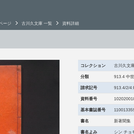
ページ
古川久文庫 一覧
資料詳細
コレクション
古川久文
分類
913.4
請求記号
913.4/2/
資料番号
10202001
基本書誌番号
11001335
書名
新著聞集
書名よみ
シン チョ