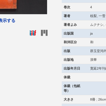
巻次
4
著者
椋梨, 一雪
表示する
著者よみ
ムクナシ,
出版国
ja
和洋区分
和
出版
群玉堂河内
出版地
浪華
出版年月日
寛延2年刊(
体裁
体裁（包紙
等）
大きさ
8冊 ; 26c