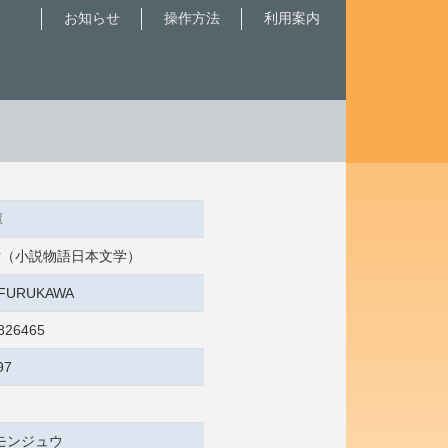
お知らせ
操作方法
利用案内
庫
 中世（小説物語日本文学）
4:FURUKAWA
826465
97
モンジュウ