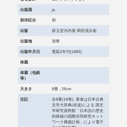
出版国
ja
和洋区分
和
出版
群玉堂河内屋 岡田茂兵衛
出版地
浪華
出版年月日
寛延2年刊(1885)
体裁
体裁（包紙
等）
大きさ
8冊 ; 26cm
注記
全8冊(18巻). 著者は日本古典
文学大辞典(岩波)による.国文
学研究資料館「日本語の歴史
的典籍の国際共同研究ネット
ワーク構築計画」により電子