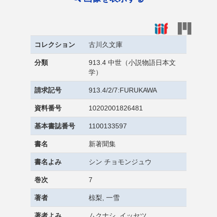
コレクション
古川久文庫
分類
913.4 中世（小説物語日本文
学）
請求記号
913.4/2/7:FURUKAWA
資料番号
10202001826481
基本書誌番号
1100133597
書名
新著聞集
書名よみ
シン チョモンジュウ
巻次
7
著者
椋梨, 一雪
著者よみ
ムクナシ, イッセツ