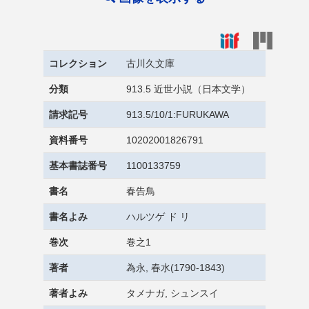
コレクション
古川久文庫
分類
913.5 近世小説（日本文学）
請求記号
913.5/10/1:FURUKAWA
資料番号
10202001826791
基本書誌番号
1100133759
書名
春告鳥
書名よみ
ハルツゲ ド リ
巻次
巻之1
著者
為永, 春水(1790-1843)
著者よみ
タメナガ, シュンスイ