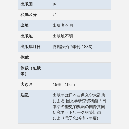
出版国
ja
和洋区分
和
出版
出版者不明
出版地
出版地不明
出版年月日
[初編天保7年刊(1836)]
体裁
体裁（包紙
等）
大きさ
15冊 ; 18cm
注記
出版年は日本古典文学大辞典
による.国文学研究資料館「日
本語の歴史的典籍の国際共同
研究ネットワーク構築計画」
により電子化(令和2年度)