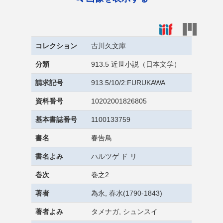
コレクション
古川久文庫
分類
913.5 近世小説（日本文学）
請求記号
913.5/10/2:FURUKAWA
資料番号
10202001826805
基本書誌番号
1100133759
書名
春告鳥
書名よみ
ハルツゲ ド リ
巻次
巻之2
著者
為永, 春水(1790-1843)
著者よみ
タメナガ, シュンスイ