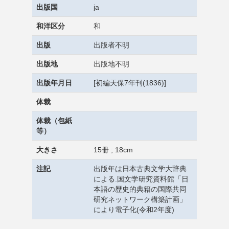
出版国
ja
和洋区分
和
出版
出版者不明
出版地
出版地不明
出版年月日
[初編天保7年刊(1836)]
体裁
体裁（包紙
等）
大きさ
15冊 ; 18cm
注記
出版年は日本古典文学大辞典
による.国文学研究資料館「日
本語の歴史的典籍の国際共同
研究ネットワーク構築計画」
により電子化(令和2年度)