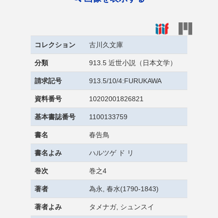
コレクション
古川久文庫
分類
913.5 近世小説（日本文学）
請求記号
913.5/10/4:FURUKAWA
資料番号
10202001826821
基本書誌番号
1100133759
書名
春告鳥
書名よみ
ハルツゲ ド リ
巻次
巻之4
著者
為永, 春水(1790-1843)
著者よみ
タメナガ, シュンスイ