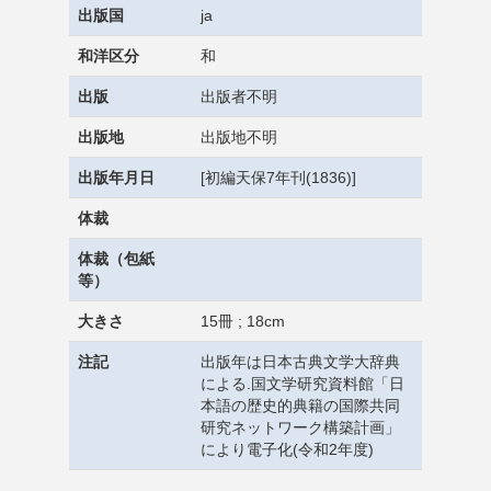
出版国
ja
和洋区分
和
出版
出版者不明
出版地
出版地不明
出版年月日
[初編天保7年刊(1836)]
体裁
体裁（包紙
等）
大きさ
15冊 ; 18cm
注記
出版年は日本古典文学大辞典
による.国文学研究資料館「日
本語の歴史的典籍の国際共同
研究ネットワーク構築計画」
により電子化(令和2年度)