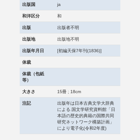
出版国
ja
和洋区分
和
出版
出版者不明
出版地
出版地不明
出版年月日
[初編天保7年刊(1836)]
体裁
体裁（包紙
等）
大きさ
15冊 ; 18cm
注記
出版年は日本古典文学大辞典
による.国文学研究資料館「日
本語の歴史的典籍の国際共同
研究ネットワーク構築計画」
により電子化(令和2年度)