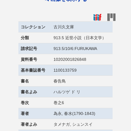
コレクション
古川久文庫
分類
913.5 近世小説（日本文学）
請求記号
913.5/10/6:FURUKAWA
資料番号
10202001826848
基本書誌番号
1100133759
書名
春告鳥
書名よみ
ハルツゲ ド リ
巻次
巻之6
著者
為永, 春水(1790-1843)
著者よみ
タメナガ, シュンスイ