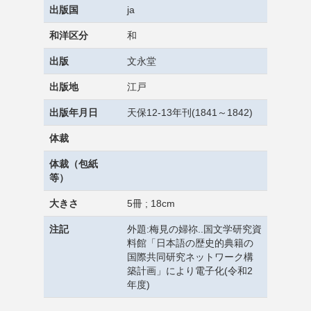
出版国
ja
和洋区分
和
出版
文永堂
出版地
江戸
出版年月日
天保12-13年刊(1841～1842)
体裁
体裁（包紙
等）
大きさ
5冊 ; 18cm
注記
外題:梅見の婦祢..国文学研究資
料館「日本語の歴史的典籍の
国際共同研究ネットワーク構
築計画」により電子化(令和2
年度)