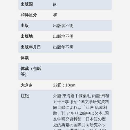
出版国
ja
和洋区分
和
出版
出版者不明
出版地
出版地不明
出版年月日
出版年不明
体裁
体裁（包紙
等）
大きさ
22冊 ; 18cm
注記
外題:東海道中膝栗毛.内題:滑稽
五十三駅ほか.^国文学研究資料
館目録によれば「江戸 紙屋利
助」刊 とあり.2編中は欠本..国
文学研究資料館「日本語の歴
史的典籍の国際共同研究ネッ