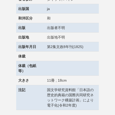
出版国
ja
和洋区分
和
出版
出版者不明
出版地
出版地不明
出版年月日
第2集文政8年刊(1825)
体裁
体裁（包紙
等）
大きさ
11冊 ; 18cm
注記
国文学研究資料館「日本語の
歴史的典籍の国際共同研究ネ
ットワーク構築計画」により
電子化(令和2年度)