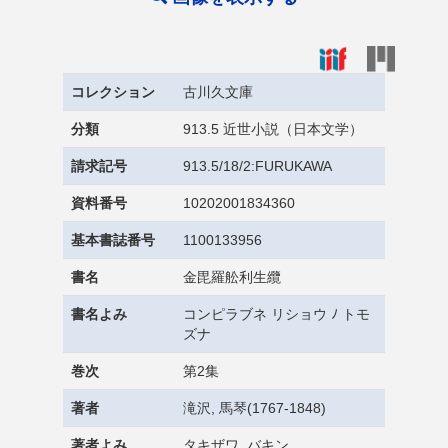
コレクション
古川久文庫
分類
913.5 近世小説（日本文学）
請求記号
913.5/18/2:FURUKAWA
資料番号
10202001834360
基本書誌番号
1100133956
書名
金毘羅舩利生纜
書名よみ
コンピラブネ リショウ ﾉ トモ
ズナ
巻次
第2集
著者
滝沢, 馬琴(1767-1848)
著者よみ
タキザワ, バキン