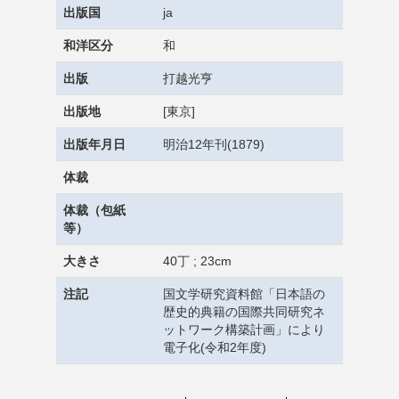
出版国
ja
和洋区分
和
出版
打越光亨
出版地
[東京]
出版年月日
明治12年刊(1879)
体裁
体裁（包紙
等）
大きさ
40丁 ; 23cm
注記
国文学研究資料館「日本語の
歴史的典籍の国際共同研究ネ
ットワーク構築計画」により
電子化(令和2年度)