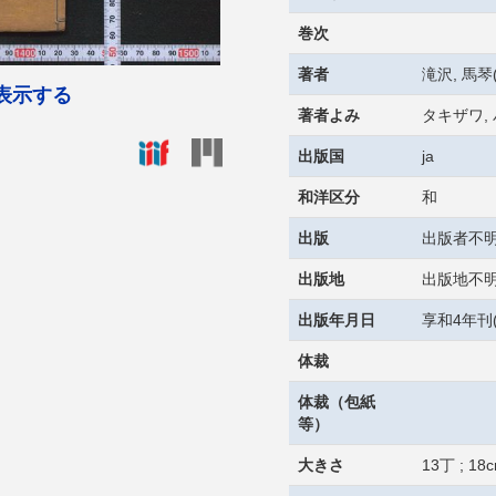
巻次
著者
滝沢, 馬琴(
表示する
著者よみ
タキザワ,
出版国
ja
和洋区分
和
出版
出版者不
出版地
出版地不
出版年月日
享和4年刊(
体裁
体裁（包紙
等）
大きさ
13丁 ; 18