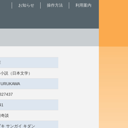
お知らせ
操作方法
利用案内
庫
 近世小説（日本文学）
:FURUKAWA
827437
41
階奇談
キ サンガイ キダン