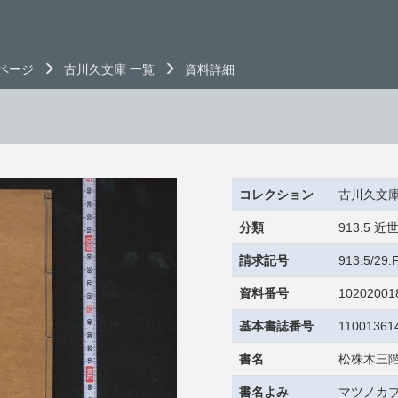
ページ
古川久文庫 一覧
資料詳細
コレクション
古川久文
分類
913.5
請求記号
913.5/29
資料番号
10202001
基本書誌番号
11001361
書名
松株木三
書名よみ
マツノカブ