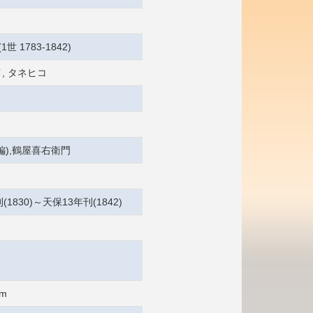
1世 1783-1842)
, タネヒコ
編),鶴屋喜右衛門
(1830)～天保13年刊(1842)
cm