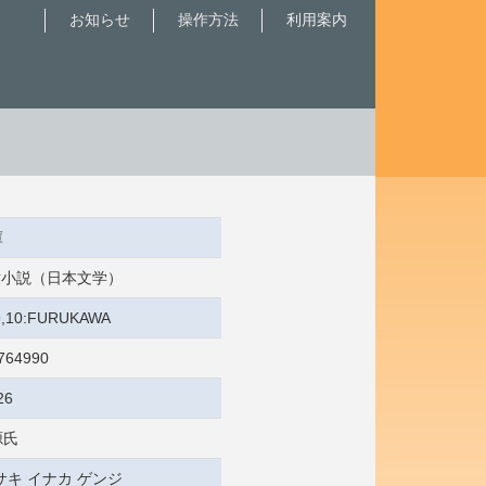
お知らせ
操作方法
利用案内
庫
 近世小説（日本文学）
/9,10:FURUKAWA
764990
26
源氏
サキ イナカ ゲンジ