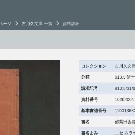
ページ
古川久文庫 一覧
資料詳細
コレクション
古川久文
分類
913.5
請求記号
913.5/31
資料番号
10202001
基本書誌番号
11001363
書名
偐紫田舎
書名よみ
ニセ ムラ