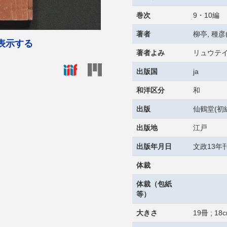
巻次
9・10編
著者
柳亭, 種彦(
表示する
著者よみ
リュウテイ
出版国
ja
和洋区分
和
出版
仙鶴堂(初
出版地
江戸
出版年月日
文政13年刊
体裁
体裁（包紙
等）
大きさ
19冊 ; 18